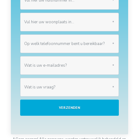
*
*
*
*
*