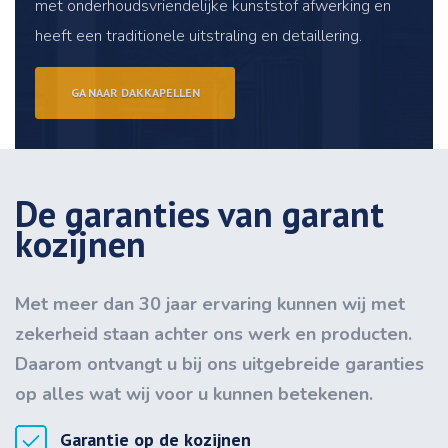
met onderhoudsvriendelijke kunststof afwerking en
heeft een traditionele uitstraling en detaillering.
GA NAAR DAKKAPELLEN
De garanties van garant
kozijnen
Met meer dan 30 jaar ervaring kunnen wij met
zekerheid staan achter ons werk en producten.
Daarom ontvangt u bij ons uitgebreide garanties
op alles wat wij voor u kunnen betekenen.
Garantie op de kozijnen